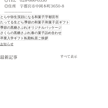
◎TEL　028-666-0530
◎住所　
宇都宮市中岡本町3650-8
-------------------    
とらや弥生
笑顔になる和菓子
宇都宮市
たってる生どら
季節の和菓子
和菓子店
ギフト
季節の黒糖さぶれ
オリジナルパッケージ
さくらの黒糖さぶれ
春の菓子詰め合わせ
卒業入学ギフト
転勤転居ご挨拶
お知らせ
すべて表示
最新記事