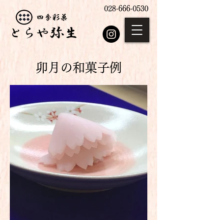
028-666-0530
卯月
の和菓子例