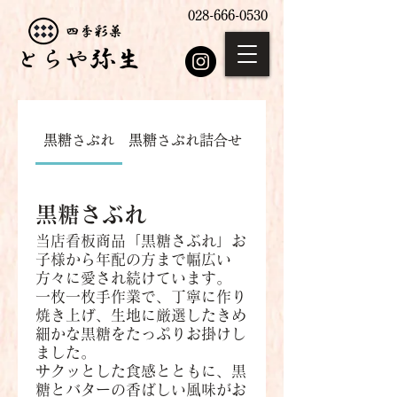
028-666-0530
黒糖さぶれ
黒糖さぶれ詰合せ
黒糖さぶれ
当店看板商品「黒糖さぶれ」お
子様から年配の方まで幅広い
方々に愛され続けています。
一枚一枚手作業で、丁寧に作り
焼き上げ、生地に厳選したきめ
細かな黒糖をたっぷりお掛けし
ました。
サクッとした食感とともに、黒
糖とバターの香ばしい風味がお