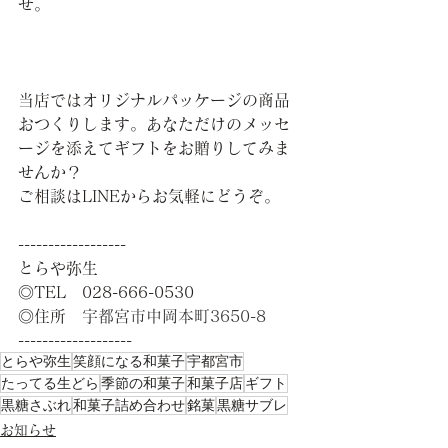
せ。
当店ではオリジナルパッケージの商品
おつくりします。あなただけのメッセ
ージを添えてギフトをお贈りしてみま
せんか？
ご相談はLINEからお気軽にどうぞ。
------------------
とらや弥生
◎TEL　028-666-0530
◎住所　
宇都宮市中岡本町3650-8
-------------------    
とらや弥生
笑顔になる和菓子
宇都宮市
たってる生どら
季節の和菓子
和菓子店
ギフト
黒糖さぶれ
和菓子詰め合わせ
銘菓
黒糖サブレ
お知らせ